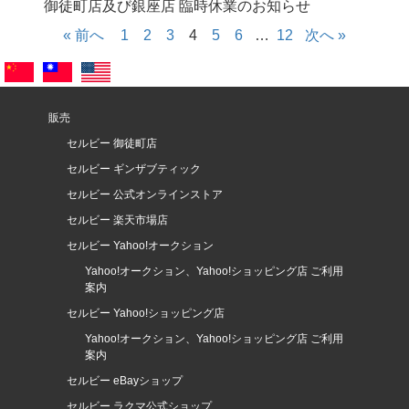
御徒町店及び銀座店 臨時休業のお知らせ
« 前へ
1
2
3
4
5
6
…
12
次へ »
販売
セルビー 御徒町店
セルビー ギンザブティック
セルビー 公式オンラインストア
セルビー 楽天市場店
セルビー Yahoo!オークション
Yahoo!オークション、Yahoo!ショッピング店 ご利用
案内
セルビー Yahoo!ショッピング店
Yahoo!オークション、Yahoo!ショッピング店 ご利用
案内
セルビー eBayショップ
セルビー ラクマ公式ショップ